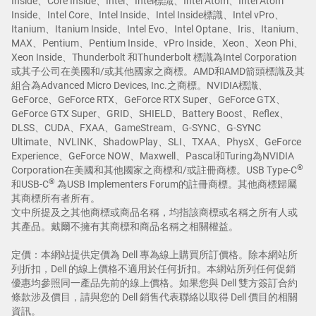
Inside、Core Inside、Intel、Intel標識、Intel Atom、Intel Atom
Inside、Intel Core、Intel Inside、Intel Inside標識、Intel vPro、
Itanium、Itanium Inside、Intel Evo、Intel Optane、Iris、Itanium、
MAX、Pentium、Pentium Inside、vPro Inside、Xeon、Xeon Phi、
Xeon Inside、Thunderbolt 和Thunderbolt 標識為Intel Corporation
或其子公司在美國和/或其他國家之商標。AMD和AMD箭頭標識及其
組合為Advanced Micro Devices, Inc.之商標。NVIDIA標識、
GeForce、GeForce RTX、GeForce RTX Super、GeForce GTX、
GeForce GTX Super、GRID、SHIELD、Battery Boost、Reflex、
DLSS、CUDA、FXAA、GameStream、G-SYNC、G-SYNC
Ultimate、NVLINK、ShadowPlay、SLI、TXAA、PhysX、GeForce
Experience、GeForce NOW、Maxwell、Pascal和Turing為NVIDIA
®
Corporation在美國和其他國家之商標和/或註冊商標。USB Type-C
®
和USB-C
為USB Implementers Forum的註冊商標。其他商標歸屬
其商標所有者所有。
文中所提及之其他商標或商品名稱，均指該商標或名稱之所有人或
其產品。戴爾不擁有其商標和商品名稱之相關權益。
定價：本網站提供定價為 Dell 專為線上購買所訂價格。除本網站所
列折扣，Dell 的線上價格不適用於任何折扣。本網站所列任何促銷
優惠均參照同一產品先前的線上價格。如果您與 Dell 雙方簽訂合約
條款涉及價目，請與您的 Dell 銷售代表聯絡以取得 Dell 價目的相關
資訊。