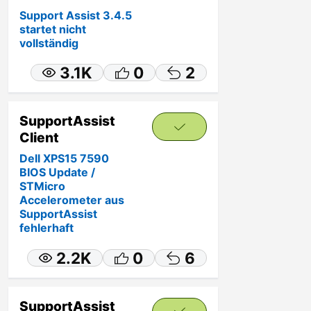
Support Assist 3.4.5
startet nicht
vollständig
3.1K
0
2
SupportAssist
Client
Dell XPS15 7590
BIOS Update /
STMicro
Accelerometer aus
SupportAssist
fehlerhaft
2.2K
0
6
SupportAssist