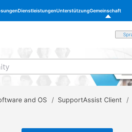
ösungen
Dienstleistungen
Unterstützung
Gemeinschaft
oftware and OS
SupportAssist Client