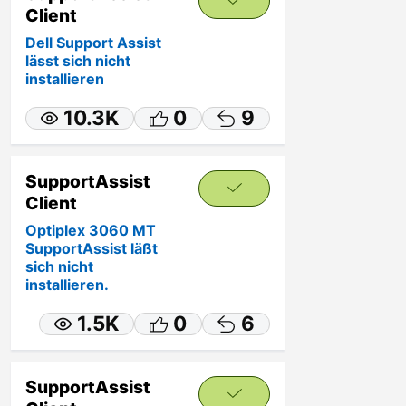
Client
Dell Support Assist
lässt sich nicht
installieren
10.3K
0
9
SupportAssist
Client
Optiplex 3060 MT
SupportAssist läßt
sich nicht
installieren.
1.5K
0
6
SupportAssist