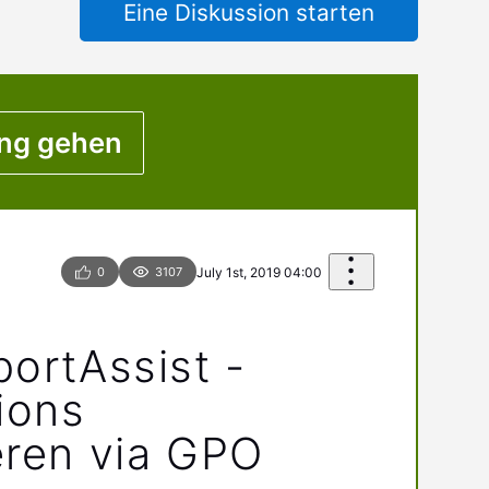
Eine Diskussion starten
ng gehen
0
3107
July 1st, 2019 04:00
portAssist -
ions
eren via GPO