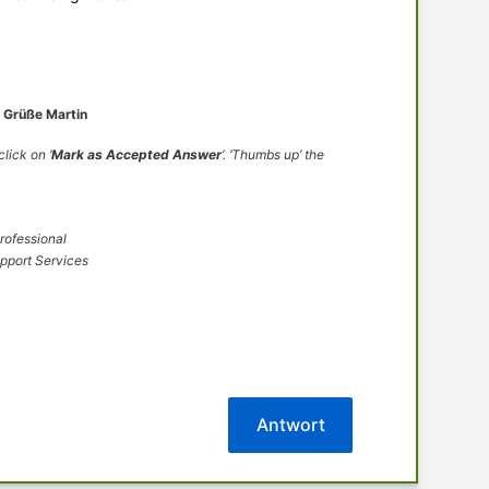
e Grüße Martin
lick on ‘
Mark as Accepted Answer
’. ‘Thumbs up’ the
rofessional
upport Services
Antwort