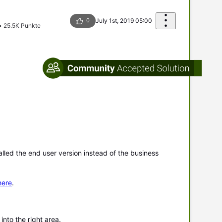
0
July 1st, 2019 05:00
•
25.5K
Punkte
alled the end user version instead of the business
here
.
into the right area.