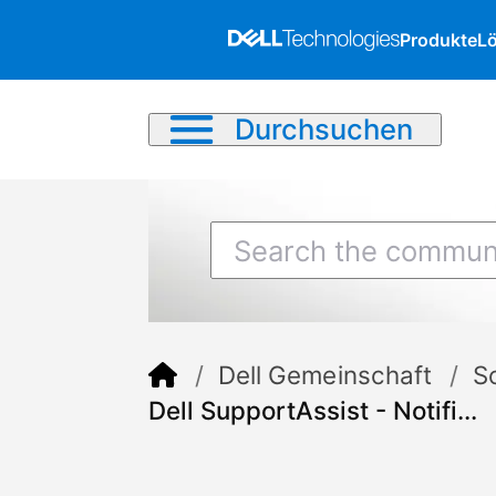
Produkte
L
Durchsuchen
Dell Gemeinschaft
S
Dell SupportAssist - Notifi...