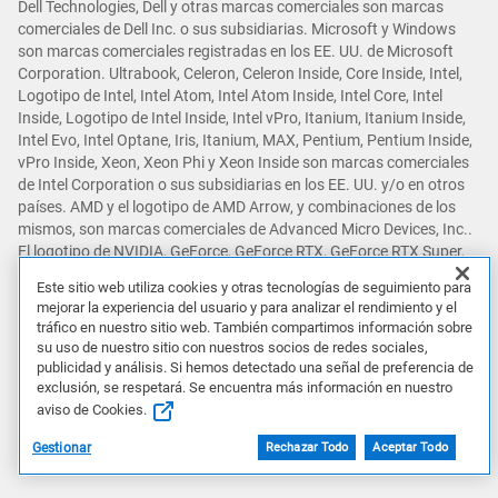
Dell Technologies, Dell y otras marcas comerciales son marcas
comerciales de Dell Inc. o sus subsidiarias. Microsoft y Windows
son marcas comerciales registradas en los EE. UU. de Microsoft
Corporation. Ultrabook, Celeron, Celeron Inside, Core Inside, Intel,
Logotipo de Intel, Intel Atom, Intel Atom Inside, Intel Core, Intel
Inside, Logotipo de Intel Inside, Intel vPro, Itanium, Itanium Inside,
Intel Evo, Intel Optane, Iris, Itanium, MAX, Pentium, Pentium Inside,
vPro Inside, Xeon, Xeon Phi y Xeon Inside son marcas comerciales
de Intel Corporation o sus subsidiarias en los EE. UU. y/o en otros
países. AMD y el logotipo de AMD Arrow, y combinaciones de los
mismos, son marcas comerciales de Advanced Micro Devices, Inc..
El logotipo de NVIDIA, GeForce, GeForce RTX, GeForce RTX Super,
GeForce GTX, GeForce GTX Super, GRID, SHIELD, Battery Boost,
Este sitio web utiliza cookies y otras tecnologías de seguimiento para
Reflex, DLSS, CUDA, FXAA, GameStream, G-SYNC, G-SYNC Ultimate,
mejorar la experiencia del usuario y para analizar el rendimiento y el
NVLINK, ShadowPlay, SLI, TXAA, PhysX, GeForce Experience,
tráfico en nuestro sitio web. También compartimos información sobre
GeForce NOW, Maxwell, Pascal y Turing son marcas comerciales
su uso de nuestro sitio con nuestros socios de redes sociales,
y/o marcas comerciales registradas de NVIDIA Corporation en los
publicidad y análisis. Si hemos detectado una señal de preferencia de
EE. UU. y otros países. Snapdragon es una marca comercial o
exclusión, se respetará. Se encuentra más información en nuestro
marca comercial registrada de Qualcomm Incorporated. Otras
aviso de Cookies.
marcas comerciales pueden ser marcas comerciales de sus
Gestionar
Rechazar Todo
Aceptar Todo
respectivos propietarios.