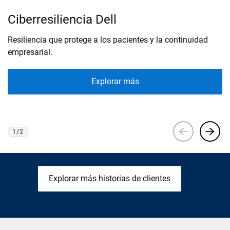
Ciberresiliencia Dell
D
Resiliencia que protege a los pacientes y la continuidad
Al
empresarial.
in
Explorar más
1
/
2
Visualización de
1
de 2
Explorar más historias de clientes