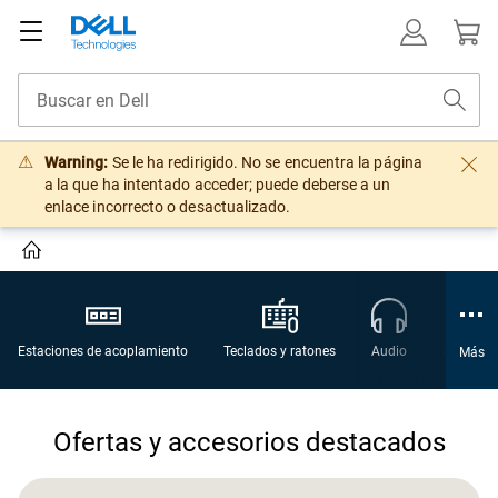
Warning:
Se le ha redirigido. No se encuentra la página
a la que ha intentado acceder; puede deberse a un
enlace incorrecto o desactualizado.
Estaciones de acoplamiento
Teclados y ratones
Audio
Paquete
Más
Ofertas y accesorios destacados