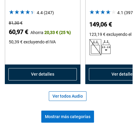
4.4
(247)
4.4
4.1
(397)
out
Precio
81,30 €
149,06 €
of
habitual
Precio
60,97 €
Ahorra
20,33 €
(25 %)
5
123,19 €
excluyendo el I
de
stars.
50,39 €
excluyendo el IVA
Dell
247
reviews
Ver detalles
Ver detalles
Ver todos Audio
Mostrar más categorías
Comprar accesorios populares