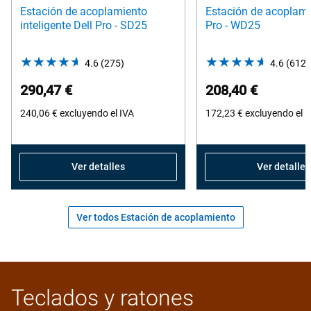
Estación de acoplamiento
Estación de acoplami
inteligente Dell Pro - SD25
Pro - WD25
4.6
(275)
4.6
4.6
(612)
out
290,47 €
208,40 €
of
240,06 €
excluyendo el IVA
5
172,23 €
excluyendo el I
stars.
275
reviews
Ver detalles
Ver detalles
Ver todos Estación de acoplamiento
Teclados y ratones