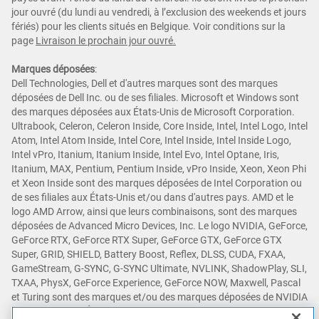
jour ouvré (du lundi au vendredi, à l’exclusion des weekends et jours
fériés) pour les clients situés en Belgique. Voir conditions sur la
page
Livraison le prochain jour ouvré.
Marques déposées
:
Dell Technologies, Dell et d'autres marques sont des marques
déposées de Dell Inc. ou de ses filiales. Microsoft et Windows sont
des marques déposées aux États-Unis de Microsoft Corporation.
Ultrabook, Celeron, Celeron Inside, Core Inside, Intel, Intel Logo, Intel
Atom, Intel Atom Inside, Intel Core, Intel Inside, Intel Inside Logo,
Intel vPro, Itanium, Itanium Inside, Intel Evo, Intel Optane, Iris,
Itanium, MAX, Pentium, Pentium Inside, vPro Inside, Xeon, Xeon Phi
et Xeon Inside sont des marques déposées de Intel Corporation ou
de ses filiales aux États-Unis et/ou dans d'autres pays. AMD et le
logo AMD Arrow, ainsi que leurs combinaisons, sont des marques
déposées de Advanced Micro Devices, Inc. Le logo NVIDIA, GeForce,
GeForce RTX, GeForce RTX Super, GeForce GTX, GeForce GTX
Super, GRID, SHIELD, Battery Boost, Reflex, DLSS, CUDA, FXAA,
GameStream, G-SYNC, G-SYNC Ultimate, NVLINK, ShadowPlay, SLI,
TXAA, PhysX, GeForce Experience, GeForce NOW, Maxwell, Pascal
et Turing sont des marques et/ou des marques déposées de NVIDIA
Corporation aux États-Unis et dans d'autres pays. Snapdragon est