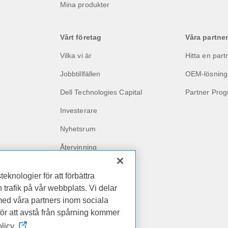
Mina produkter
Vårt företag
Våra partner
Vilka vi är
Hitta en part
Jobbtillfällen
OEM-lösning
Dell Technologies Capital
Partner Pro
Investerare
Nyhetsrum
Återvinning
Påverkan på företaget
nologier för att förbättra
Kundberättelser
trafik på vår webbplats. Vi delar
ed våra partners inom sociala
för att avstå från spårning kommer
Dell Premier för företag
licy.