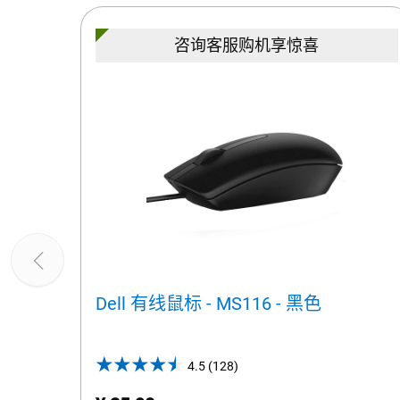
咨询客服购机享惊喜
Dell 有线鼠标 - MS116 - 黑色
4.5
(128)
4.5
out