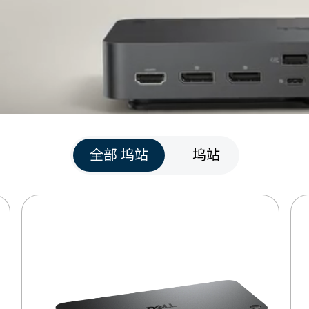
全部 坞站
坞站