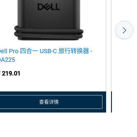
Dell Pro 四合一 USB-C 旅行转换器 -
Dell P
DA225
 219.01
¥ 1899
查看详情