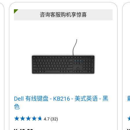
咨询客服购机享惊喜
Dell 有线键盘 - KB216 - 美式英语 - 黑
色
4.7
(32)
4.7
out