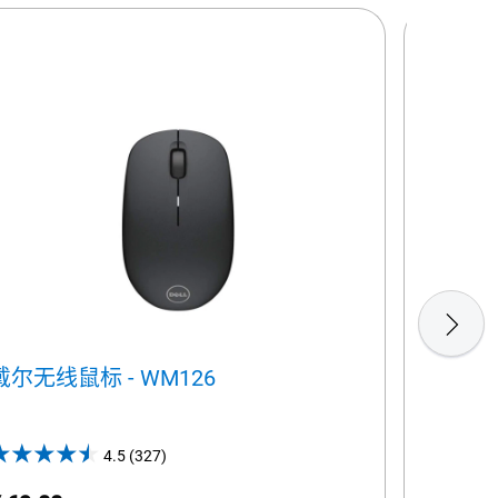
戴尔无线鼠标 - WM126
Dell 
英语 -
4.5
(327)
4.5
out