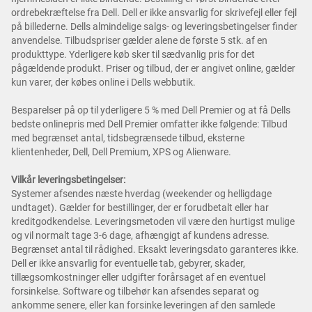
ordrebekræftelse fra Dell. Dell er ikke ansvarlig for skrivefejl eller fejl
på billederne. Dells almindelige salgs- og leveringsbetingelser finder
anvendelse. Tilbudspriser gælder alene de første 5 stk. af en
produkttype. Yderligere køb sker til sædvanlig pris for det
pågældende produkt. Priser og tilbud, der er angivet online, gælder
kun varer, der købes online i Dells webbutik.
Besparelser på op til yderligere 5 % med Dell Premier og at få Dells
bedste onlinepris med Dell Premier omfatter ikke følgende: Tilbud
med begrænset antal, tidsbegrænsede tilbud, eksterne
klientenheder, Dell, Dell Premium, XPS og Alienware.
Vilkår leveringsbetingelser:
Systemer afsendes næste hverdag (weekender og helligdage
undtaget). Gælder for bestillinger, der er forudbetalt eller har
kreditgodkendelse. Leveringsmetoden vil være den hurtigst mulige
og vil normalt tage 3-6 dage, afhængigt af kundens adresse.
Begrænset antal til rådighed. Eksakt leveringsdato garanteres ikke.
Dell er ikke ansvarlig for eventuelle tab, gebyrer, skader,
tillægsomkostninger eller udgifter forårsaget af en eventuel
forsinkelse. Software og tilbehør kan afsendes separat og
ankomme senere, eller kan forsinke leveringen af den samlede