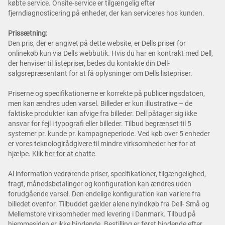
købte service. Onsite-service er tilgængelig efter
fjerndiagnosticering på enheder, der kan serviceres hos kunden.
Prissætning:
Den pris, der er angivet på dette website, er Dells priser for
onlinekøb kun via Dells webbutik. Hvis du har en kontrakt med Dell,
der henviser til listepriser, bedes du kontakte din Dell-
salgsrepræsentant for at få oplysninger om Dells listepriser.
Priserne og specifikationerne er korrekte på publiceringsdatoen,
men kan ændres uden varsel. Billeder er kun illustrative – de
faktiske produkter kan afvige fra billeder. Dell påtager sig ikke
ansvar for fejl i typografi eller billeder. Tilbud begrænset til 5
systemer pr. kunde pr. kampagneperiode. Ved køb over 5 enheder
er vores teknologirådgivere til mindre virksomheder her for at
hjælpe.
Klik her for at chatte
.
Al information vedrørende priser, specifikationer, tilgængelighed,
fragt, månedsbetalinger og konfiguration kan ændres uden
forudgående varsel. Den endelige konfiguration kan variere fra
billedet ovenfor. Tilbuddet gælder alene nyindkøb fra Dell- Små og
Mellemstore virksomheder med levering i Danmark. Tilbud på
hjemmesiden er ikke bindende. Bestilling er først bindende efter