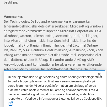
bestilling.
Varemærker:
Dell Technologies, Dell og andre varemærker er varemærker
tilhørende Dell Inc. eller dets datterselskaber. Microsoft og Windows
er registrerede varemærker tilhørende Microsoft Corporation i USA.
Ultrabook, Celeron, Celeron Inside, Core Inside, Intel, Intel-logoet,
Intel Atom, Intel Atom Inside, Intel Core, Intel Inside, Intel Inside-
logoet, Intel vPro, Itanium, Itanium Inside, Intel Evo, Intel Optane,
Iris, Itanium, MAX, Pentium, Pentium Inside, vPro Inside, Xeon, Xeon
Phi og Xeon Inside er varemærker tilhørende Intel Corporation eller
dets datterselskaber i USA og/eller andre lande. AMD og AMD
Arrow-logoet, samt kombinationer heraf, er varemærker tilhørende
Advanced Micro Devices, Inc. NVIDIA-logoet, GeForce, GeForce
RTX, GeForce RTX Super, GeForce GTX, GeForce GTX Super, GRID,
Denne hjemmeside bruger cookies og andre sporings teknologier til at
SHIELD, Battery Boost, Reflex, DLSS, CUDA, FXAA, GameStream, G-
forbedre brugeroplevelsen og til at analysere ydeevne og trafik på
SYNC, G-SYNC Ultimate, NVLINK, ShadowPlay, SLI, TXAA, PhysX,
vores hjemmeside. Vi deler også information om din brug af vores
GeForce Experience, GeForce NOW, Maxwell, Pascal og Turing er
side med vores sociale medier, reklame og analysepartnere. Hvis vi
varemærker og/eller registrerede varemærker tilhørende NVIDIA
har registreret et signal om, at du ønsker at fravælge, vil det blive
Corporation i USA og andre lande. Snapdragon er et varemærke
respekteret. Yderligere information er tilgængelig i vores Cookiepolitik.
eller registreret varemærke tilhørende Qualcomm Incorporated.