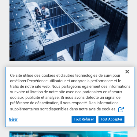
Les données sont le bien le plus précieux de vos
Ce site utilise des cookies et d'autres technologies de suivi pour
améliorer l'expérience utilisateur et analyser la performance et le
clients. Allez sur le marché en toute confiance avec
trafic de notre site web. Nous partageons également des informations
des solutions de stockage et de protection des
sur votre utilisation de notre site avec nos partenaires en réseaux
données de pointe.
sociaux, publicité et analyse. Si nous avons détecté un signal de
préférence de désactivation, il sera respecté. Des informations
supplémentaires sont disponibles dans notre avis de cookies.
Explorer les solutions de stockage
Gérer
Tout Refuser
Tout Accepter