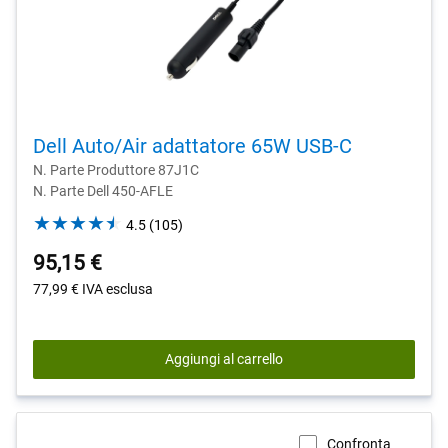
Dell Auto/Air adattatore 65W USB-C
N. Parte Produttore 87J1C
N. Parte Dell 450-AFLE
4.5
4.5
(105)
out
95,15 €
of
5
77,99 €
IVA esclusa
stars.
105
reviews
Aggiungi al carrello
Confronta