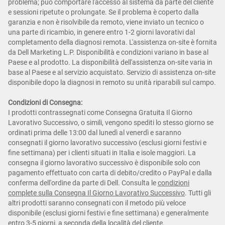
problema; può comportare l'accesso al sistema da parte del cliente
e sessioni ripetute o prolungate. Se il problema è coperto dalla
garanzia e non è risolvibile da remoto, viene inviato un tecnico o
una parte di ricambio, in genere entro 1-2 giorni lavorativi dal
completamento della diagnosi remota. L'assistenza on-site è fornita
da Dell Marketing L.P. Disponibilità e condizioni variano in base al
Paese e al prodotto. La disponibilità dell'assistenza on-site varia in
base al Paese e al servizio acquistato. Servizio di assistenza on-site
disponibile dopo la diagnosi in remoto su unità riparabili sul campo.
Condizioni di Consegna:
I prodotti contrassegnati come Consegna Gratuita Il Giorno
Lavorativo Successivo, o simili, vengono spediti lo stesso giorno se
ordinati prima delle 13:00 dal lunedì al venerdì e saranno
consegnati il giorno lavorativo successivo (esclusi giorni festivi e
fine settimana) per i clienti situati in Italia e isole maggiori. La
consegna il giorno lavorativo successivo è disponibile solo con
pagamento effettuato con carta di debito/credito o PayPal e dalla
conferma dell'ordine da parte di Dell. Consulta le
condizioni
complete sulla Consegna Il Giorno Lavorativo Successivo
. Tutti gli
altri prodotti saranno consegnati con il metodo più veloce
disponibile (esclusi giorni festivi e fine settimana) e generalmente
entro 3-5 giorni, a seconda della località del cliente.