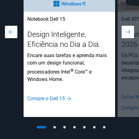
Notebook Dell 15
Dell XP
Design Inteligente.
Alca
Eficiência no Dia a Dia.
2026
Encare suas tarefas e aprenda mais
Os PCs
com um design funcional,
desempe
integra
®
processadores Intel
Core™ e
excepci
Windows Home.
Saiba M
Compre o Dell 15
Compre