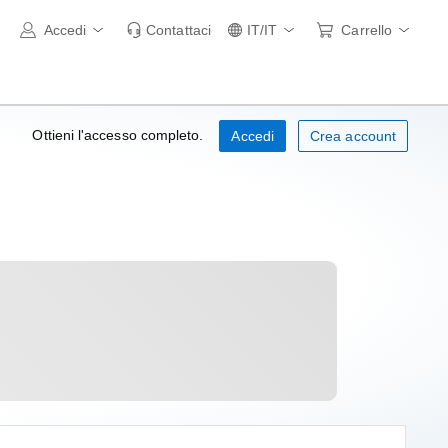
Accedi
Contattaci
IT/IT
Carrello
Ottieni l'accesso completo.
Accedi
Crea account