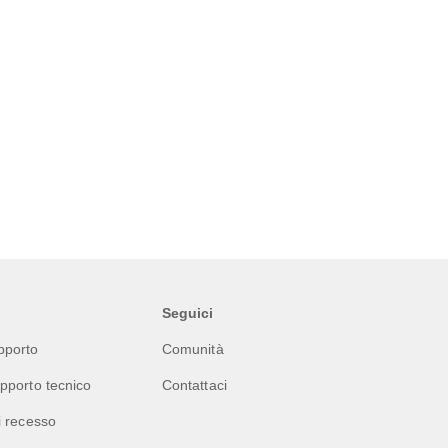
Seguici
pporto
Comunità
upporto tecnico
Contattaci
di recesso