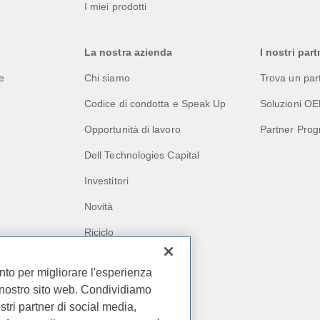
I miei prodotti
La nostra azienda
I nostri part
le
Chi siamo
Trova un par
Codice di condotta e Speak Up
Soluzioni O
Opportunità di lavoro
Partner Pro
Dell Technologies Capital
Investitori
Novità
Riciclo
Impatto aziendale
ento per migliorare l'esperienza
Storie di clienti
ul nostro sito web. Condividiamo
stri partner di social media,