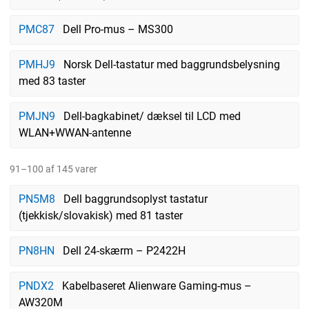
PMC87
Dell Pro-mus – MS300
PMHJ9
Norsk Dell-tastatur med baggrundsbelysning
med 83 taster
PMJN9
Dell-bagkabinet/ dæksel til LCD med
WLAN+WWAN-antenne
91–100 af 145 varer
PN5M8
Dell baggrundsoplyst tastatur
(tjekkisk/slovakisk) med 81 taster
PN8HN
Dell 24-skærm – P2422H
PNDX2
Kabelbaseret Alienware Gaming-mus –
AW320M