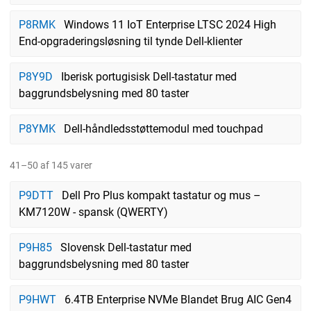
P8RMK
Windows 11 IoT Enterprise LTSC 2024 High
End-opgraderingsløsning til tynde Dell-klienter
P8Y9D
Iberisk portugisisk Dell-tastatur med
baggrundsbelysning med 80 taster
P8YMK
Dell-håndledsstøttemodul med touchpad
41–50 af 145 varer
P9DTT
Dell Pro Plus kompakt tastatur og mus –
KM7120W - spansk (QWERTY)
P9H85
Slovensk Dell-tastatur med
baggrundsbelysning med 80 taster
P9HWT
6.4TB Enterprise NVMe Blandet Brug AIC Gen4