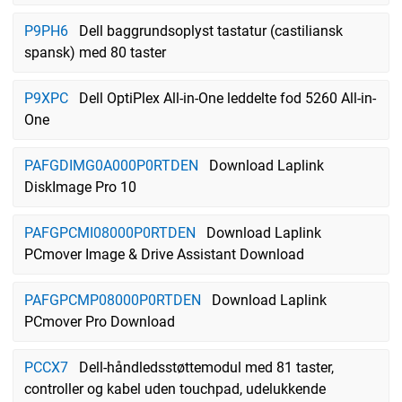
P9PH6
Dell baggrundsoplyst tastatur (castiliansk
spansk) med 80 taster
P9XPC
Dell OptiPlex All-in-One leddelte fod 5260 All-in-
One
PAFGDIMG0A000P0RTDEN
Download Laplink
DiskImage Pro 10
PAFGPCMI08000P0RTDEN
Download Laplink
PCmover Image & Drive Assistant Download
PAFGPCMP08000P0RTDEN
Download Laplink
PCmover Pro Download
PCCX7
Dell-håndledsstøttemodul med 81 taster,
controller og kabel uden touchpad, udelukkende