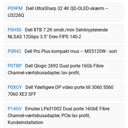
P09PM
Dell UltraSharp 32 4K QD-OLED-skærm –
U3226Q
P0H50
Dell 8TB 7.2K omdr./min Selvkrypterende
NLSAS 12Gbps 3.5" Drev FIPS 140-2
P0R42
Dell Pro Plus kompakt mus – MS5120W - sort
P0TRP
Dell Qlogic 2692 Dual porte 16Gb Fibre
Channel-værtsbusadapter, lav profil,
P0XGY
Dell Yderligere DP video porte till 3060 5060
7060 XE3 SFF
P14GV
Emulex LPe31002 Dual porte 16GbE Fibre
Channel-værtsbusadapter, PCIe lav profil,
Kundeinstallation