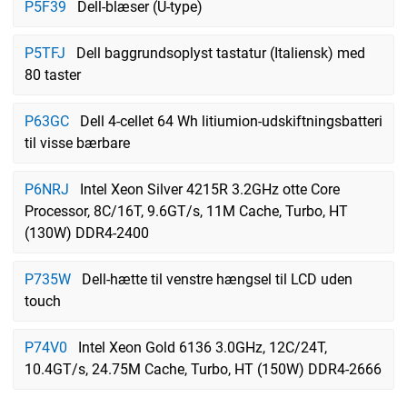
P5F39
Dell-blæser (U-type)
P5TFJ
Dell baggrundsoplyst tastatur (Italiensk) med
80 taster
P63GC
Dell 4-cellet 64 Wh litiumion-udskiftningsbatteri
til visse bærbare
P6NRJ
Intel Xeon Silver 4215R 3.2GHz otte Core
Processor, 8C/16T, 9.6GT/s, 11M Cache, Turbo, HT
(130W) DDR4-2400
P735W
Dell-hætte til venstre hængsel til LCD uden
touch
P74V0
Intel Xeon Gold 6136 3.0GHz, 12C/24T,
10.4GT/s, 24.75M Cache, Turbo, HT (150W) DDR4-2666