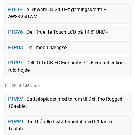
P1F3H
Alienware 34 240 Hz-gamingskærm –
AW3426DWM
P1GY6
Dell Truelife Touch LCD på 14,5" UHD+
P1PD3
Dell-modulhængsel
P1RP7
Dell IO 16GB FC Fire porte PCI-E controller kort -
fuld højde
11–20 af 145 varer
P1VKV
Batterioplader med to rum til Dell Pro Rugged
10-tablet
P1WPT
Dell-håndledsstøttemodul med 81 taster
Tastatur