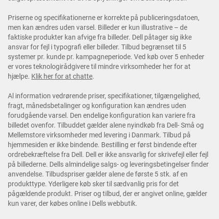
Priserne og specifikationerne er korrekte på publiceringsdatoen,
men kan ændres uden varsel. Billeder er kun illustrative – de
faktiske produkter kan afvige fra billeder. Dell påtager sig ikke
ansvar for fejl i typografi eller billeder. Tilbud begrænset til 5
systemer pr. kunde pr. kampagneperiode. Ved køb over 5 enheder
er vores teknologirådgivere til mindre virksomheder her for at
hjælpe.
Klik her for at chatte
.
Al information vedrørende priser, specifikationer, tilgængelighed,
fragt, månedsbetalinger og konfiguration kan ændres uden
forudgående varsel. Den endelige konfiguration kan variere fra
billedet ovenfor. Tilbuddet gælder alene nyindkøb fra Dell- Små og
Mellemstore virksomheder med levering i Danmark. Tilbud på
hjemmesiden er ikke bindende. Bestilling er først bindende efter
ordrebekræftelse fra Dell. Dell er ikke ansvarlig for skrivefejl eller fejl
på billederne. Dells almindelige salgs- og leveringsbetingelser finder
anvendelse. Tilbudspriser gælder alene de første 5 stk. af en
produkttype. Yderligere køb sker til sædvanlig pris for det
pågældende produkt. Priser og tilbud, der er angivet online, gælder
kun varer, der købes online i Dells webbutik.