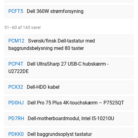
PCFT5
Dell 360W strømforsyning
51–60 af 145 varer
PCM12
Svensk/finsk Dell-tastatur med
baggrundsbelysning med 80 taster
PCP4T
Dell UltraSharp 27 USB-C hubskærm -
U2722DE
PCX32
Dell-HDD kabel
PD0HJ
Dell Pro 75 Plus 4K-touchskærm – P7525QT
PD7RH
Dell-motherboardmodul, Intel I5-10210U
PDKK0
Dell baggrundsoplyst tastatur