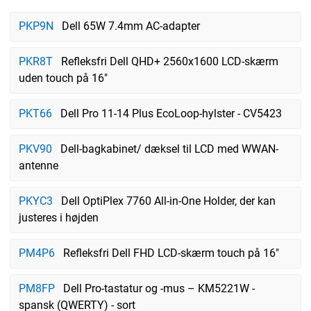
PKP9N
Dell 65W 7.4mm AC-adapter
PKR8T
Refleksfri Dell QHD+ 2560x1600 LCD-skærm
uden touch på 16"
PKT66
Dell Pro 11-14 Plus EcoLoop-hylster - CV5423
PKV90
Dell-bagkabinet/ dæksel til LCD med WWAN-
antenne
PKYC3
Dell OptiPlex 7760 All-in-One Holder, der kan
justeres i højden
PM4P6
Refleksfri Dell FHD LCD-skærm touch på 16"
PM8FP
Dell Pro-tastatur og -mus – KM5221W -
spansk (QWERTY) - sort