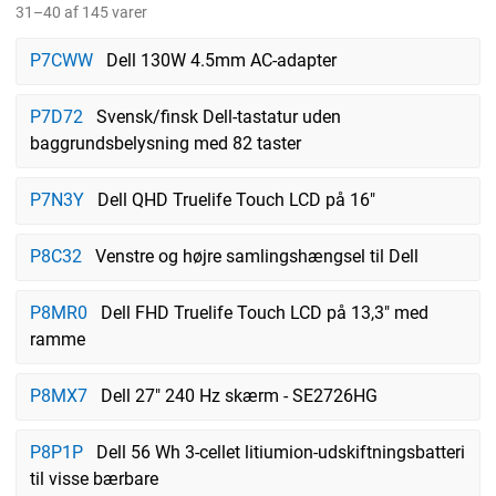
31–40 af 145 varer
P7CWW
Dell 130W 4.5mm AC-adapter
P7D72
Svensk/finsk Dell-tastatur uden
baggrundsbelysning med 82 taster
P7N3Y
Dell QHD Truelife Touch LCD på 16"
P8C32
Venstre og højre samlingshængsel til Dell
P8MR0
Dell FHD Truelife Touch LCD på 13,3" med
ramme
P8MX7
Dell 27" 240 Hz skærm - SE2726HG
P8P1P
Dell 56 Wh 3-cellet litiumion-udskiftningsbatteri
til visse bærbare