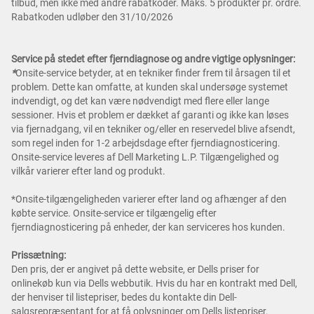
tilbud, men ikke med andre rabatkoder. Maks. 5 produkter pr. ordre.
Rabatkoden udløber den 31/10/2026
Service på stedet efter fjerndiagnose og andre vigtige oplysninger:
*
Onsite-service betyder, at en tekniker finder frem til årsagen til et
problem. Dette kan omfatte, at kunden skal undersøge systemet
indvendigt, og det kan være nødvendigt med flere eller lange
sessioner. Hvis et problem er dækket af garanti og ikke kan løses
via fjernadgang, vil en tekniker og/eller en reservedel blive afsendt,
som regel inden for 1-2 arbejdsdage efter fjerndiagnosticering.
Onsite-service leveres af Dell Marketing L.P. Tilgængelighed og
vilkår varierer efter land og produkt.
*Onsite-tilgængeligheden varierer efter land og afhænger af den
købte service. Onsite-service er tilgængelig efter
fjerndiagnosticering på enheder, der kan serviceres hos kunden.
Prissætning:
Den pris, der er angivet på dette website, er Dells priser for
onlinekøb kun via Dells webbutik. Hvis du har en kontrakt med Dell,
der henviser til listepriser, bedes du kontakte din Dell-
salgsrepræsentant for at få oplysninger om Dells listepriser.