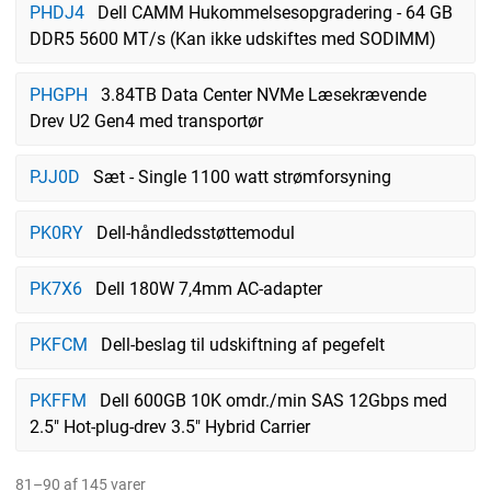
PHDJ4
Dell CAMM Hukommelsesopgradering - 64 GB
DDR5 5600 MT/s (Kan ikke udskiftes med SODIMM)
PHGPH
3.84TB Data Center NVMe Læsekrævende
Drev U2 Gen4 med transportør
PJJ0D
Sæt - Single 1100 watt strømforsyning
PK0RY
Dell-håndledsstøttemodul
PK7X6
Dell 180W 7,4mm AC-adapter
PKFCM
Dell-beslag til udskiftning af pegefelt
PKFFM
Dell 600GB 10K omdr./min SAS 12Gbps med
2.5" Hot-plug-drev 3.5" Hybrid Carrier
81–90 af 145 varer