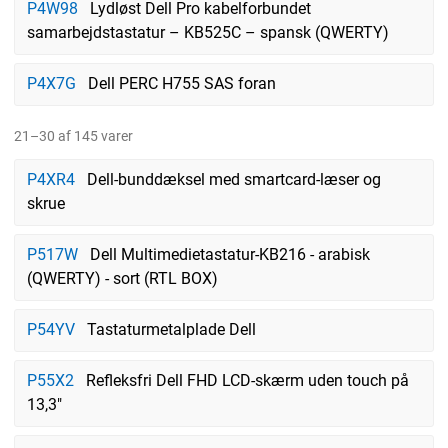
P4W98
Lydløst Dell Pro kabelforbundet
samarbejdstastatur – KB525C – spansk (QWERTY)
P4X7G
Dell PERC H755 SAS foran
21–30 af 145 varer
P4XR4
Dell-bunddæksel med smartcard-læser og
skrue
P517W
Dell Multimedietastatur-KB216 - arabisk
(QWERTY) - sort (RTL BOX)
P54YV
Tastaturmetalplade Dell
P55X2
Refleksfri Dell FHD LCD-skærm uden touch på
13,3"