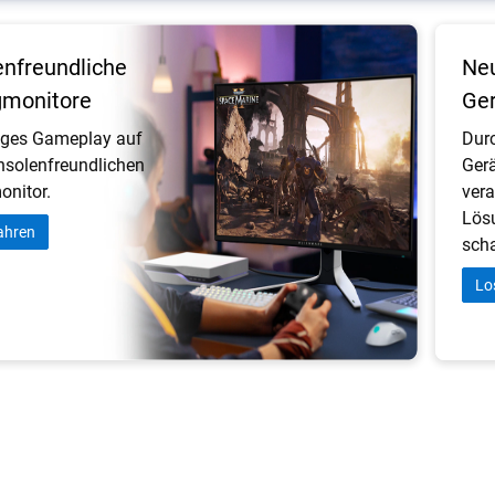
nfreundliche
Neu
monitore
Ge
siges Gameplay auf
Durc
nsolenfreundlichen
Gerä
nitor.
ver
Lösu
ahren
scha
Lo