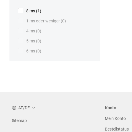
8 ms
(1)
1 ms oder weniger
(0)
4 ms
(0)
5 ms
(0)
6 ms
(0)
AT/DE
Konto
Mein Konto
Sitemap
Bestellstatus