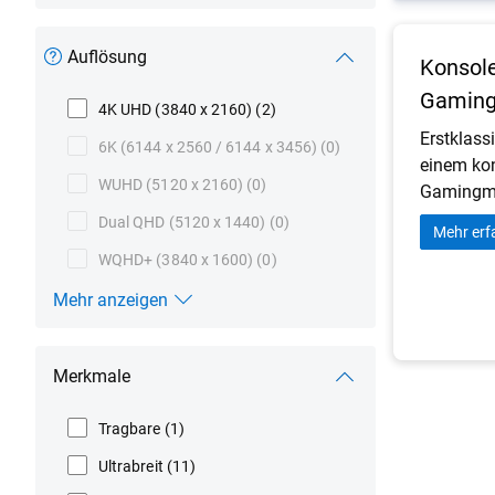
Bildschirmgröße
Auflösung
Konsole
Gaming
4K UHD (3840 x 2160)
(2)
Erstklas
6K (6144 x 2560 / 6144 x 3456)
(0)
einem ko
WUHD (5120 x 2160)
(0)
Gamingmo
Dual QHD (5120 x 1440)
(0)
Mehr erf
WQHD+ (3840 x 1600)
(0)
Mehr anzeigen
Auflösung
Merkmale
Tragbare
(1)
Ultrabreit
(11)