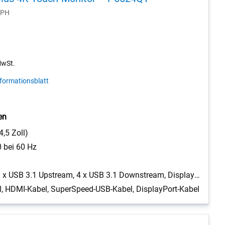
XPH
MwSt.
formationsblatt
en
,5 Zoll)
 bei 60 Hz
USB-C 3.0, 3 x USB 3.1 Upstream, 4 x USB 3.1 Downstream, DisplayPort, 3 x HDMI, Audio Line-Out, LAN, RS-232
, HDMI-Kabel, SuperSpeed-USB-Kabel, DisplayPort-Kabel