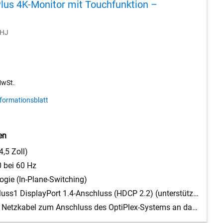
Plus 4K-Monitor mit Touchfunktion –
0HJ
MwSt.
formationsblatt
en
,5 Zoll)
 bei 60 Hz
ogie (In-Plane-Switching)
Videoanschluss1 DisplayPort 1.4-Anschluss (HDCP 2.2) (unterstützt bis zu 4K 3840 x 2160, 60 Hz, DSC), 1 DisplayPort 1.4-Ausgang (HDCP 2.2) (unterstützt bis zu 4K 3840 x 2160, 60 Hz, MST), 2 HDMI 2.0-Anschlüsse (HDCP 2.2) (unterstützt bis zu 4K 3840 x 2160, 60 Hz), 1 analoger 2.0-Audio-Line-Out-Anschluss (3, 5-mm-Klinke), 1 RJ45-Ethernet-Anschluss, 1 GbE für Remote-Verwaltung, 1 RS232-Anschluss, USB-Anschluss1 USB-C Upstream-Anschlüsse mit 5 Gbit/s (DisplayPort 1.4 Alt Mode, Power Delivery bis zu 90 W), 1 USB-C-Downstream-Ports mit 5 Gbit/s (Power Delivery bis zu 15 W), 3 USB-Typ-A-Downstream-Anschluss mit 5 Gbit/s, 3 USB-B Upstream-Anschlüsse mit 5 Gbit/s
Stromkabel, Netzkabel zum Anschluss des OptiPlex-Systems an das Display, 1 x DisplayPort-DisplayPort 1.4 Kabel - 3, 0 m, 1 x HDMI-Kabel - 3, 0 m, 1 x USB A auf B Upstream-Kabel 3, 0 m, 1 x USB Typ C auf Typ C Upstream-Kabel 1, 8 m