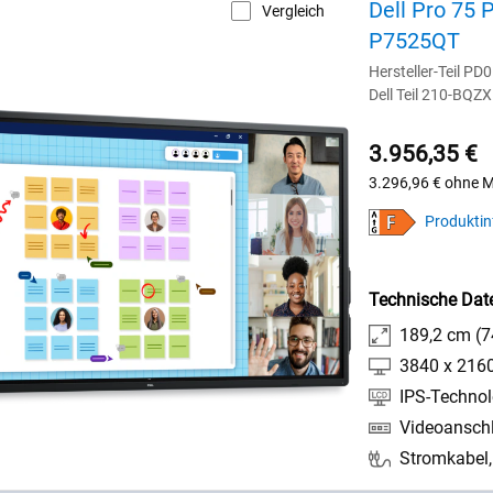
Dell Pro 75 
Vergleich
P7525QT
Hersteller-Teil PD
Dell Teil 210-BQZX
3.956,35 €
3.296,96 €
ohne 
Produktin
Technische Dat
189,2 cm (74
3840 x 2160
IPS-Technol