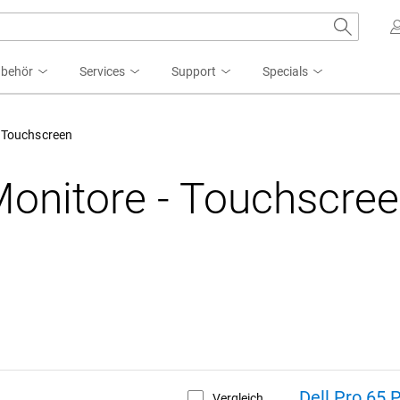
ubehör
Services
Support
Specials
Touchscreen
onitore - Touchscre
Dell Pro 65
Vergleich