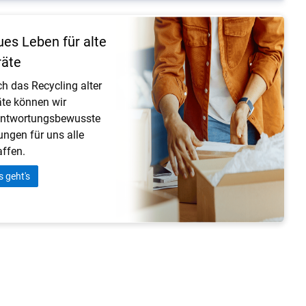
es Leben für alte
räte
h das Recycling alter
te können wir
antwortungsbewusste
ngen für uns alle
ffen.
s geht's