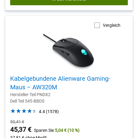
Vergleich
Kabelgebundene Alienware Gaming-
Maus – AW320M
Hersteller-Teil PNDX2
Dell Teil 545-BBDS
4.4
4.4
(1578)
out
Ursprünglicher
50,41 €
of
Preis
Preis
45,37 €
Sparen Sie
5,04 €
(10 %)
5
stars.
37,81 €
ohne MwSt.