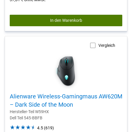
1578
reviews
In den Warenkorb
Vergleich
Alienware Wireless-Gamingmaus AW620M
– Dark Side of the Moon
Hersteller-Teil W59HX
Dell Teil 545-BBFB
4.5
4.5
(619)