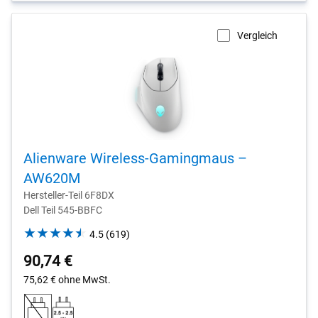
Vergleich
Alienware Wireless-Gamingmaus –
AW620M
Hersteller-Teil 6F8DX
Dell Teil 545-BBFC
4.5
4.5
(619)
out
90,74 €
of
5
75,62 €
ohne MwSt.
stars.
619