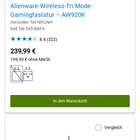
Alienware-Wireless-Tri-Mode-
Gamingtastatur – AW920K
Hersteller-Teil NRGNH
Dell Teil 545-BBFK
4.4
4.4
(322)
out
239,99 €
of
5
199,99 €
ohne MwSt.
stars.
322
reviews
In den Warenkorb
Vergleich