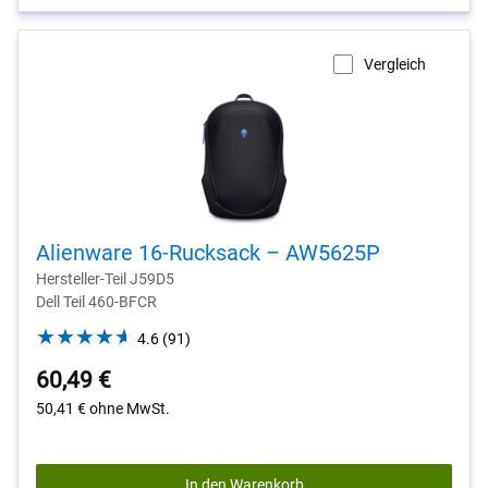
Vergleich
Alienware 16-Rucksack – AW5625P
Hersteller-Teil J59D5
Dell Teil 460-BFCR
4.6
4.6
(91)
out
60,49 €
of
5
50,41 €
ohne MwSt.
stars.
91
reviews
In den Warenkorb