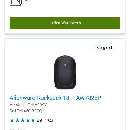
reviews
In den Warenkorb
Vergleich
Alienware-Rucksack 18 – AW7825P
Hersteller-Teil H099V
Dell Teil 460-BFCQ
4.6
4.6
(124)
out