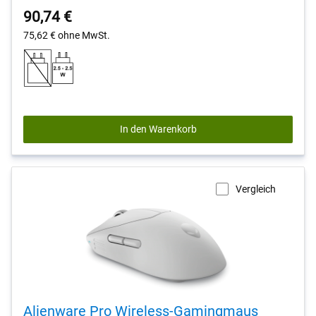
out
90,74 €
of
5
75,62 €
ohne MwSt.
stars.
619
reviews
In den Warenkorb
Vergleich
Alienware Pro Wireless-Gamingmaus