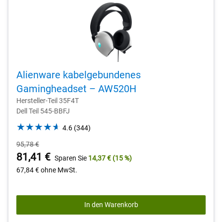
Alienware kabelgebundenes
Gamingheadset – AW520H
Hersteller-Teil 35F4T
Dell Teil 545-BBFJ
4.6
4.6
(344)
out
Ursprünglicher
95,78 €
of
Preis
Preis
81,41 €
Sparen Sie
14,37 €
(15 %)
5
stars.
67,84 €
ohne MwSt.
344
reviews
In den Warenkorb