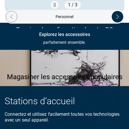
1 / 3
Showing page 1 of 3
Personnel
Previous ecosystem
Next ec
Terminez la configuration de votre PC
Explorez les accessoires
Des accessoires recommandés conçus pour fonctionner
parfaitement ensemble.
Les produits dans l’image sont présentés à titre de représentation visuelle seulement.
Magasiner les accessoires populaires
Stations d’accueil
Connectez et utilisez facilement toutes vos technologies
avec un seul appareil.