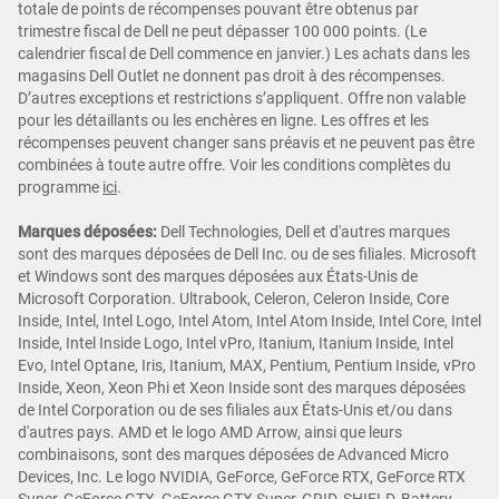
totale de points de récompenses pouvant être obtenus par
trimestre fiscal de Dell ne peut dépasser 100 000 points. (Le
calendrier fiscal de Dell commence en janvier.) Les achats dans les
magasins Dell Outlet ne donnent pas droit à des récompenses.
D’autres exceptions et restrictions s’appliquent. Offre non valable
pour les détaillants ou les enchères en ligne. Les offres et les
récompenses peuvent changer sans préavis et ne peuvent pas être
combinées à toute autre offre. Voir les conditions complètes du
programme
ici
.
Marques déposées:
Dell Technologies, Dell et d'autres marques
sont des marques déposées de Dell Inc. ou de ses filiales. Microsoft
et Windows sont des marques déposées aux États-Unis de
Microsoft Corporation. Ultrabook, Celeron, Celeron Inside, Core
Inside, Intel, Intel Logo, Intel Atom, Intel Atom Inside, Intel Core, Intel
Inside, Intel Inside Logo, Intel vPro, Itanium, Itanium Inside, Intel
Evo, Intel Optane, Iris, Itanium, MAX, Pentium, Pentium Inside, vPro
Inside, Xeon, Xeon Phi et Xeon Inside sont des marques déposées
de Intel Corporation ou de ses filiales aux États-Unis et/ou dans
d'autres pays. AMD et le logo AMD Arrow, ainsi que leurs
combinaisons, sont des marques déposées de Advanced Micro
Devices, Inc. Le logo NVIDIA, GeForce, GeForce RTX, GeForce RTX
Super, GeForce GTX, GeForce GTX Super, GRID, SHIELD, Battery