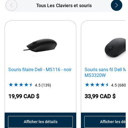
Showing page 1 of 5
Tous Les Claviers et souris
Souris filaire Dell - MS116 - noir
Souris sans fil Dell M
MS3320W
4.5
(139)
4.5
4.5
(680)
out
19,99 CAD $
33,99 CAD $
of
5
stars.
139
Afficher les détails
Afficher les dét
reviews