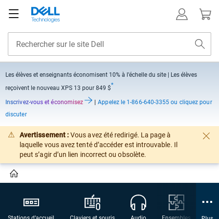
Les élèves et enseignants économisent
10% à l’échelle du site
| Les élèves
*
reçoivent le nouveau XPS 13 pour 849 $
Inscrivez-vous et économisez
|
Appelez
le 1-866-640-3355 ou cliquez pour
discuter
Avertissement :
Vous avez été redirigé. La page à
laquelle vous avez tenté d’accéder est introuvable. Il
peut s’agir d’un lien incorrect ou obsolète.
Stations d’accueil
Claviers et souris
Audio
Ensembles
Cam
Plus