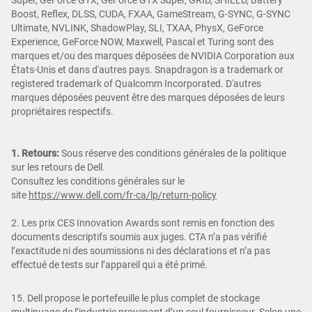
Boost, Reflex, DLSS, CUDA, FXAA, GameStream, G-SYNC, G-SYNC
Ultimate, NVLINK, ShadowPlay, SLI, TXAA, PhysX, GeForce
Experience, GeForce NOW, Maxwell, Pascal et Turing sont des
marques et/ou des marques déposées de NVIDIA Corporation aux
États-Unis et dans d'autres pays. Snapdragon is a trademark or
registered trademark of Qualcomm Incorporated. D'autres
marques déposées peuvent être des marques déposées de leurs
propriétaires respectifs.
1. Retours:
Sous réserve des conditions générales de la politique
sur les retours de Dell.
Consultez les conditions générales sur le
site
https://www.dell.com/fr-ca/lp/return-policy
2. Les prix CES Innovation Awards sont remis en fonction des
documents descriptifs soumis aux juges. CTA n’a pas vérifié
l’exactitude ni des soumissions ni des déclarations et n’a pas
effectué de tests sur l’appareil qui a été primé.
15. Dell propose le portefeuille le plus complet de stockage
multinuage de l’industrie provenant d’un seul fournisseur. Selon une