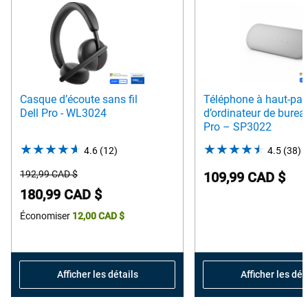
Casque d’écoute sans fil
Téléphone à haut-par
Dell Pro - WL3024
d’ordinateur de burea
Pro – SP3022
4.6
(12)
4.6
4.5
(38)
4
out
o
Prix
192,99 CAD $
109,99 CAD $
of
o
de
Prix
180,99 CAD $
5
5
départ
Dell
Économiser
12,00 CAD $
stars.
s
12
3
reviews
r
Afficher les détails
Afficher les dét