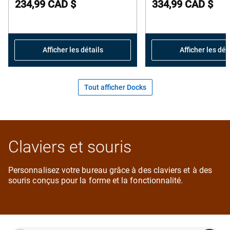
234,99 CAD $
334,99 CAD $
of
o
5
5
stars.
s
24
1
Afficher les détails
Afficher les dét
reviews
r
Tout afficher Docks
Claviers et souris
Personnalisez votre bureau grâce à des claviers et à des
souris conçus pour la forme et la fonctionnalité.