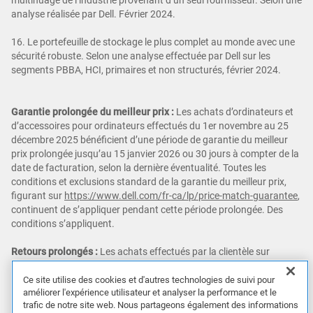
analyse réalisée par Dell. Février 2024.
16. Le portefeuille de stockage le plus complet au monde avec une
sécurité robuste. Selon une analyse effectuée par Dell sur les
segments PBBA, HCI, primaires et non structurés, février 2024.
Garantie prolongée du meilleur prix :
Les achats d’ordinateurs et
d’accessoires pour ordinateurs effectués du 1er novembre au 25
décembre 2025 bénéficient d’une période de garantie du meilleur
prix prolongée jusqu’au 15 janvier 2026 ou 30 jours à compter de la
date de facturation, selon la dernière éventualité. Toutes les
conditions et exclusions standard de la garantie du meilleur prix,
figurant sur
https://www.dell.com/fr-ca/lp/price-match-guarantee
,
continuent de s’appliquer pendant cette période prolongée. Des
conditions s’appliquent.
Retours prolongés :
Les achats effectués par la clientèle sur
Dell.com/fr-ca du 1er novembre au 29 décembre 2025 peuvent être
retournés jusqu’au 15 janvier 2026 ou 30 jours à compter de la date
Ce site utilise des cookies et d'autres technologies de suivi pour
améliorer l'expérience utilisateur et analyser la performance et le
de livraison, selon la dernière éventualité. Vous pouvez demander
trafic de notre site web. Nous partageons également des informations
un retour et un remboursement de votre produit en suivant ce lien