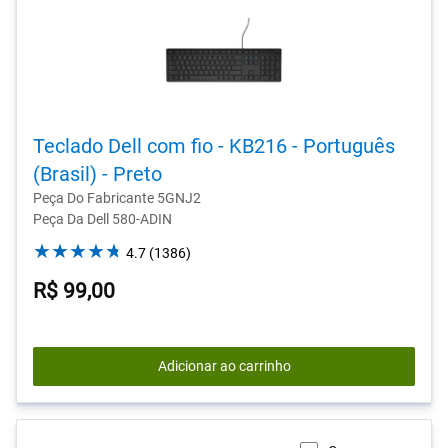
Teclado Dell com fio - KB216 - Português
(Brasil) - Preto
Peça Do Fabricante 5GNJ2
Peça Da Dell 580-ADIN
4.7
4.7
(1386)
out
R$ 99,00
of
5
stars.
1386
Adicionar ao carrinho
reviews