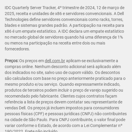
IDC Quarterly Server Tracker, 4º trimestre de 2024, 12 de março de
2025, receita e unidades de x86 e servidores convencionais. A Dell
Technologies define servidores convencionais como racks, torres,
blades e sistemas grandes padrão. A participação na receita para
x86 é um empate estatístico. A IDC declara um empate estatístico
no mercado global de servidores quando há uma diferença de 1%
ou menos na participação na receita entre dois ou mais
fornecedores.
Preços:
Os preços em
dell.com.br
aplicam-se exclusivamente a
compras online. Nenhum desconto adicional será aplicado além
dos indicados no site, salvo uso de cupom válido. Os descontos
são calculados com base no preço anteriormente praticado para o
mesmo produto e/ou serviço. Quando expressamente indicado,
produtos de terceiros podem incluir o preço de varejo sugerido ou
recomendado pelo fabricante. Clientes cujos contratos façam
referência a lista de preços devem contatar seu representante de
vendas Dell. Os preços já incluem impostos para consumidores
pessoas físicas (CPF) e pessoas jurídicas (CNPJ) não contribuintes
na cidade de São Paulo. Para CNPJ contribuinte, o valor final pode
variar conforme o Estado, de acordo com a Lei Complementar nº
190/2022. Frete não incluído.