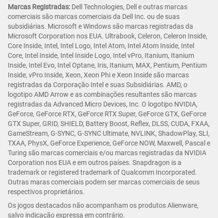
Marcas Registradas:
Dell Technologies, Dell e outras marcas
comerciais são marcas comerciais da Dell Inc. ou de suas
subsidiárias. Microsoft e Windows são marcas registradas da
Microsoft Corporation nos EUA. Ultrabook, Celeron, Celeron Inside,
Core Inside, Intel, Intel Logo, Intel Atom, Intel Atom Inside, Intel
Core, Intel Inside, Intel Inside Logo, Intel vPro, Itanium, Itanium
Inside, Intel Evo, Intel Optane, Iris, Itanium, MAX, Pentium, Pentium
Inside, vPro Inside, Xeon, Xeon Phi e Xeon Inside são marcas
registradas da Corporação Intel e suas Subsidiárias. AMD, o
logotipo AMD Arrow e as combinações resultantes são marcas
registradas da Advanced Micro Devices, Inc. O logotipo NVIDIA,
GeForce, GeForce RTX, GeForce RTX Super, GeForce GTX, GeForce
GTX Super, GRID, SHIELD, Battery Boost, Reflex, DLSS, CUDA, FXAA,
GameStream, G-SYNC, G-SYNC Ultimate, NVLINK, ShadowPlay, SLI,
TXAA, PhysX, GeForce Experience, GeForce NOW, Maxwell, Pascal e
Turing são marcas comerciais e/ou marcas registradas da NVIDIA
Corporation nos EUA e em outros países. Snapdragon is a
trademark or registered trademark of Qualcomm Incorporated.
Outras maras comerciais podem ser marcas comerciais de seus
respectivos proprietários.
Os jogos destacados não acompanham os produtos Alienware,
salvo indicação expressa em contrário.