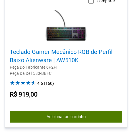
Comparar
Teclado Gamer Mecânico RGB de Perfil
Baixo Alienware | AW510K
Peça Do Fabricante 6P2PF
Peça Da Dell 580-BBFC
4.6
4.6
(160)
out
R$ 919,00
of
5
stars.
160
Adicionar ao carrinho
reviews