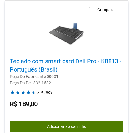
Comparar
Teclado com smart card Dell Pro - KB813 -
Português (Brasil)
Peça Do Fabricante 00001
Peça Da Dell 332-1582
4.5
4.5
(89)
out
R$ 189,00
of
5
stars.
89
Adicionar ao carrinho
reviews