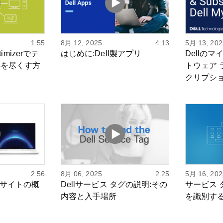
1:55
8月 12, 2025
4:13
5月 13, 202
ptimizerでテ
はじめに:Dell製アプリ
Dellの
善を尽くす方
トウェア
クリプシ
2:56
8月 06, 2025
2:25
5月 16, 202
ebサイトの概
Dellサービス タグの説明:その
サービス 
内容と入手場所
を識別す