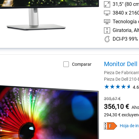
31,5" (80 c
3840 x 216
Tecnología 
Giratoria, Al
Monitor Dell
Comparar
Pieza De Fabrica
Pieza De Dell 210
4.6
Precio
395,67 €
habitual
Precio
356,10 €
Aho
de
294,30 €
excluyen
Dell
Hoja de i