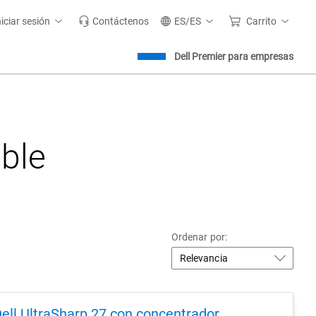
niciar sesión
Contáctenos
ES/ES
Carrito
Dell Premier para empresas
able
Ordenar por:
ell UltraSharp 27 con concentrador