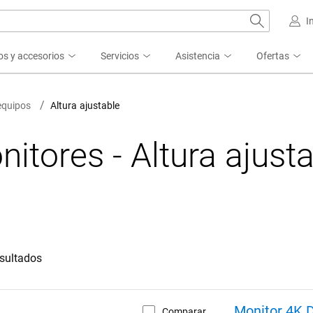
I
os y accesorios
Servicios
Asistencia
Ofertas
equipos
Altura ajustable
itores - Altura ajust
esultados
Monitor 4K D
Comparar