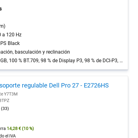
s
cm)
0 a 120 Hz
IPS Black
inación, basculación y reclinación
100 % de sRGB, 100 % BT.709, 98 % de Display P3, 98 % de DCI-P3, Delta E< 2 (average) (sRGB, BT.709, Display P3, DCI-P3)
soporte regulable Dell Pro 27 - E2726HS
nte Y7T3M
-BTPZ
4.5
(33)
out
of
5
rra
14,28 €
(10 %)
stars.
do el IVA