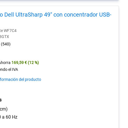
o Dell UltraSharp 49" con concentrador USB-
nte WF7C4
-BGTX
4.5
(540)
out
of
5
Ahorra
169,59 €
(12 %)
stars.
ndo el IVA
540
nformación del producto
reviews
s
 cm)
 a 60 Hz