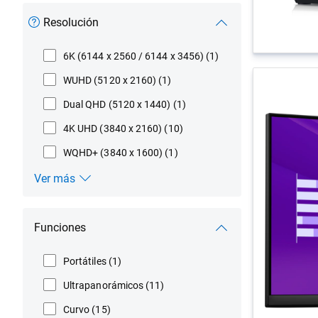
Resolución
6K (6144 x 2560 / 6144 x 3456)
(1)
WUHD (5120 x 2160)
(1)
Dual QHD (5120 x 1440)
(1)
4K UHD (3840 x 2160)
(10)
WQHD+ (3840 x 1600)
(1)
Ver más
Resolución
Funciones
Portátiles
(1)
Ultrapanorámicos
(11)
Curvo
(15)