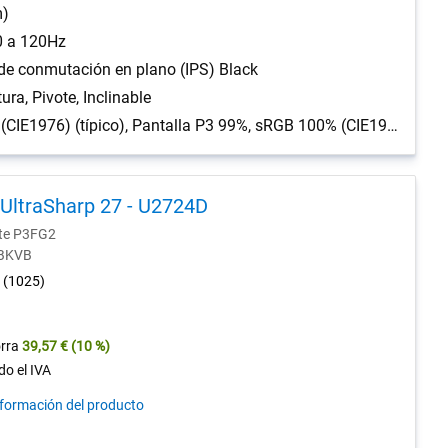
m)
0 a 120Hz
de conmutación en plano (IPS) Black
tura, Pivote, Inclinable
DCI-P3 99% (CIE1976) (típico), Pantalla P3 99%, sRGB 100% (CIE1931) (típico), BT.709 100%, Delta E
 UltraSharp 27 - U2724D
nte P3FG2
-BKVB
4.6
(1025)
out
of
5
rra
39,57 €
(10 %)
stars.
do el IVA
1025
nformación del producto
reviews