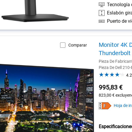
Tecnología 
Eslabón gira
Monitor 4K D
Comparar
Thunderbolt
Pieza De Fabrica
Pieza De Dell 210
4.2
995,83 €
823,00 €
excluyen
Hoja de i
Especificacione