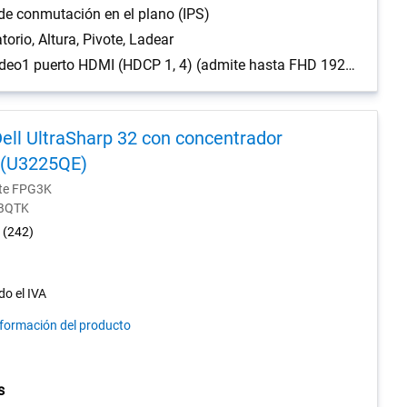
de conmutación en el plano (IPS)
torio, Altura, Pivote, Ladear
Puerto de vídeo1 puerto HDMI (HDCP 1, 4) (admite hasta FHD 1920 x 1080 60 Hz según lo especificado en HDMI 1, 4), 1 puerto DisplayPort 1, 2 (HDCP 1, 4) (admite hasta FHD 1920 x 1080 100 Hz), 1 puerto VGA
ell UltraSharp 32 con concentrador
 (U3225QE)
nte FPG3K
-BQTK
4.2
(242)
out
of
5
do el IVA
stars.
nformación del producto
242
reviews
s