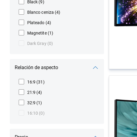
Black
(9)
Blanco ceniza
(4)
Plateado
(4)
Magnetite
(1)
Dark Gray
(0)
Relación de aspecto
16:9
(31)
21:9
(4)
32:9
(1)
16:10
(0)