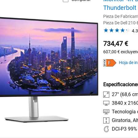
Thunderbolt
Pieza De Fabrica
Pieza De Dell 210
4.3
734,47 €
607,00 €
excluyen
Hoja de i
Especificacione
27" (68,6 c
3840 x 216
Tecnología 
Giratoria, Al