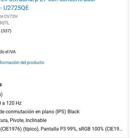
 - U2725QE
nte CV72H
-BQTL
4.3
(337)
out
of
5
do el IVA
stars.
nformación del producto
337
reviews
s
m)
0 a 120 Hz
de conmutación en plano (IPS) Black
tura, Pivote, Inclinable
DCI-P3 99% (CIE1976) (típico), Pantalla P3 99%, sRGB 100% (CIE1931) (típico), BT.709 100%, Delta E