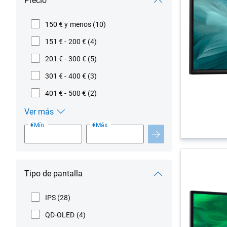
Precio
150 € y menos
(10)
151 € - 200 €
(4)
201 € - 300 €
(5)
301 € - 400 €
(3)
401 € - 500 €
(2)
Ver más
Precio
€Mín.
€Máx.
Tipo de pantalla
IPS
(28)
QD-OLED
(4)