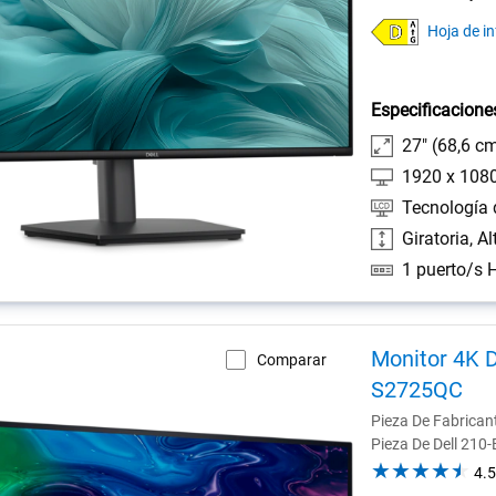
Dell
Hoja de i
Especificacione
27" (68,6 c
1920 x 108
Tecnología 
Giratoria, Al
Monitor 4K D
Comparar
S2725QC
Pieza De Fabrica
Pieza De Dell 21
4.5