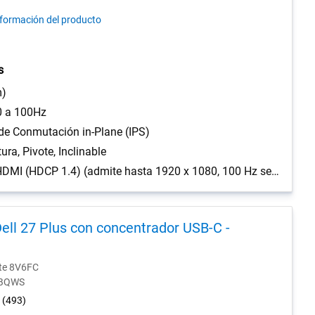
33
nformación del producto
reviews
s
m)
0 a 100Hz
de Conmutación in-Plane (IPS)
tura, Pivote, Inclinable
1 puerto/s HDMI (HDCP 1.4) (admite hasta 1920 x 1080, 100 Hz según se especifica en HDMI 1.4), 1 DisplayPort 1.4 (HDCP 1.4) puerto/s, 1 puerto VGA
ell 27 Plus con concentrador USB-C -
nte 8V6FC
0-BQWS
4.5
(493)
out