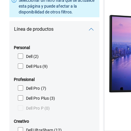
Seleccionar un filtro hará que se actualice
esta página y puede afectar a la
disponibilidad de otros filtros.
Línea de productos
Personal
Dell
(2)
Dell Plus
(9)
Profesional
Dell Pro
(7)
Dell Pro Plus
(3)
Dell Pro P
(0)
Creativo
Dell UltraSharp
(12)