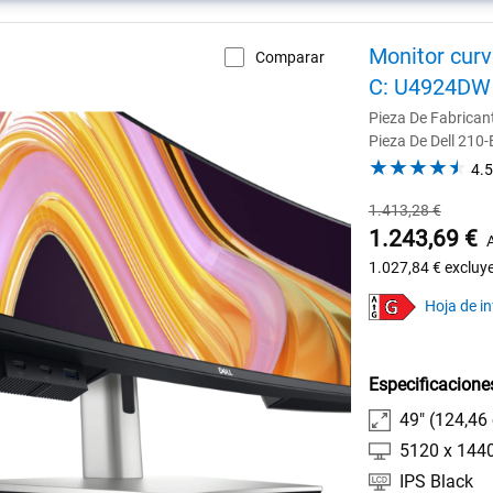
Monitor curv
Comparar
C: U4924DW
Pieza De Fabrica
Pieza De Dell 210
4.5
Precio
1.413,28 €
habitual
Precio
1.243,69 €
de
1.027,84 €
excluye
Dell
Hoja de i
Especificacione
49" (124,46
5120 x 1440
IPS Black