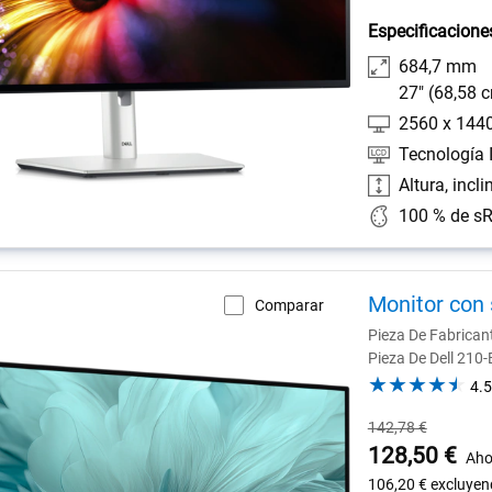
Especificacione
684,7 mm
27" (68,58 
2560 x 144
Tecnología 
Altura, incl
Monitor con 
Comparar
Pieza De Fabrica
Pieza De Dell 210
4.5
Precio
142,78 €
habitual
Precio
128,50 €
Aho
de
106,20 €
excluyen