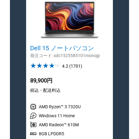
Dell 15 ノートパソコン
De
発注コード: sdc1525585101monojp
発注コー
4.2
4.2
(1701)
out
of
89,900円
139
5
税込・配送料込
税込
stars.
1701
reviews
AMD Ryzen™ 3 7320U
イ
Windows 11 Home
W
AMD Radeon™ 610M
8GB LPDDR5
1