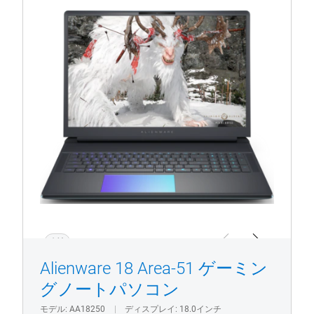
製品ページを表示
Alienware
18
Area-
51
ゲ
ー
ミ
ン
グ
ノ
ー
ト
パ
ソ
1/4
Previous
Next
コ
Alienware 18 Area-51 ゲーミン
ン
グノートパソコン
モデル
AA18250
ディスプレイ
18.0インチ