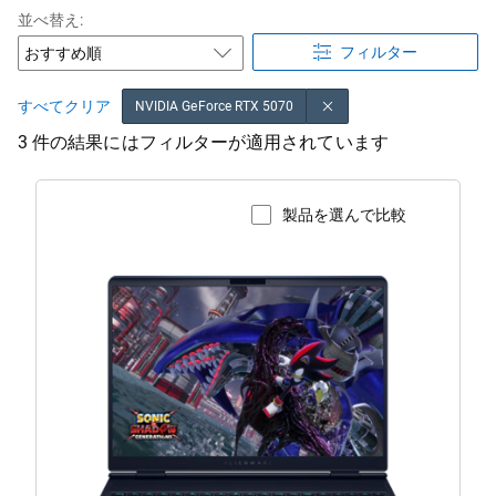
並べ替え:
フィルター
すべてクリア
NVIDIA GeForce RTX 5070
3 件の結果にはフィルターが適用されています
製品を選んで比較
製品ページを表示
Alienware
16X
Aurora
AC16251
ゲ
ー
ミ
ン