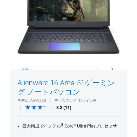
ゲ
ー
ミ
ン
グ
ノ
ー
ト
パ
ソ
1/4
Previous
Next
コ
Alienware 16 Area-51ゲーミン
ン
グ ノートパソコン
モデル
AA16250
ディスプレイ
16.0インチ
3.3
3.3
(11)
out
of
®
最大構成でインテル
Core™ Ultra Plusプロセッサ
5
ー
stars.