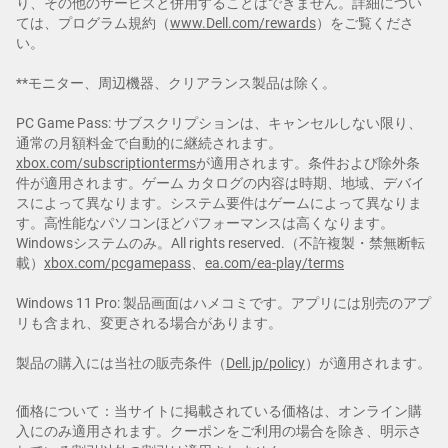
り、その他のサービスと併用することはできません。詳細につい
ては、プログラム規約（
www.Dell.com/rewards
）をご覧くださ
い。
**モニター、周辺機器、クリアランス製品は除く。
PC Game Pass: サブスクリプションは、キャンセルしない限り、
通常の月額料金で自動的に継続されます。
xbox.com/subscriptionterms
が適用されます。条件および除外条
件が適用されます。ゲーム カタログの内容は時期、地域、デバイ
スによって異なります。システム要件はゲームによって異なりま
す。高性能なパソコンほどパフォーマンスは高くなります。
Windowsシステムのみ。All rights reserved.（不許複製・禁無断転
載）
xbox.com/pcgamepass
、
ea.com/ea-play/terms
Windows 11 Pro: 製品画面はハメコミです。アプリには別売のアプ
リも含まれ、変更される場合があります。
製品の購入には当社の販売条件（
Dell.jp/policy
）が適用されます。
価格について：当サイトに掲載されている価格は、オンライン購
入にのみ適用されます。クーポンをご利用の場合を除き、明示さ