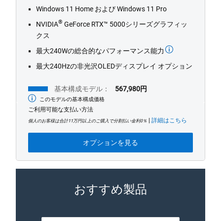
11
Windows 11 Home および Windows 11 Pro
reviews
®
NVIDIA
GeForce RTX™ 5000シリーズグラフィッ
クス
最大240Wの総合的なパフォーマンス能力
最大240Hzの非光沢OLEDディスプレイ オプション
基本構成モデル：
567,980円
このモデルの基本構成価格
最
低
ご利用可能な支払い方法
価
|
詳細はこちら
格
個人のお客様は合計11万円以上のご購入で分割払い金利0％
オプションを見る
おすすめ製品