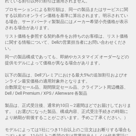
れている割引以外の割引は適用されません。
プロモーションによる割引額は、同一の製品またはサービスに関
する以前のオンライン価格を基準に算出されます。明示されてい
る場合、サードパーティ製製品にはメーカー希望小売価格が表示
される場合があります。
リスト価格を参照する契約条件をお持ちのお客様は、リスト価格
に関する情報について、Dellの営業担当者にお問い合わせくださ
い。
同一の製品構成であっても、即納やカスタマイズ オーダーなどの
提供モデルによって価格が異なる場合があります。
以下の製品は、Dellプレミアにおける最大5%の追加割引およびオ
ンライン最安価格の適用対象外となります。
台数限定セール品、期間限定セール品、クライアント周辺機器、
Dell / Dell Premium / XPS / Alienware 各製品
製品は、正式受注後、通常約10日～2週間ほどでお届けしておりま
す。（お選びになった製品、構成内容、正式受注手続きの時期に
より納期が前後することがございます。予めご了承ください。）
モデルによっては1社につき11台以上のご注文はお断りする場合も
ございます。11台以上ご希望の方は営業担当もしくは代表電話に