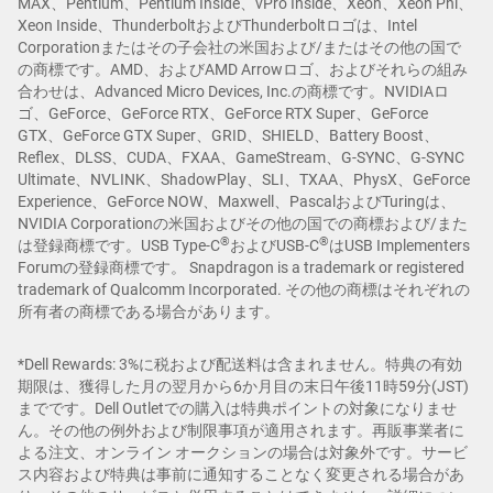
MAX、Pentium、Pentium Inside、vPro Inside、Xeon、Xeon Phi、
Xeon Inside、ThunderboltおよびThunderboltロゴは、Intel
Corporationまたはその子会社の米国および/またはその他の国で
の商標です。AMD、およびAMD Arrowロゴ、およびそれらの組み
合わせは、Advanced Micro Devices, Inc.の商標です。NVIDIAロ
ゴ、GeForce、GeForce RTX、GeForce RTX Super、GeForce
GTX、GeForce GTX Super、GRID、SHIELD、Battery Boost、
Reflex、DLSS、CUDA、FXAA、GameStream、G-SYNC、G-SYNC
Ultimate、NVLINK、ShadowPlay、SLI、TXAA、PhysX、GeForce
Experience、GeForce NOW、Maxwell、PascalおよびTuringは、
NVIDIA Corporationの米国およびその他の国での商標および/また
®
®
は登録商標です。USB Type-C
およびUSB-C
はUSB Implementers
Forumの登録商標です。 Snapdragon is a trademark or registered
trademark of Qualcomm Incorporated. その他の商標はそれぞれの
所有者の商標である場合があります。
*Dell Rewards: 3%に税および配送料は含まれません。特典の有効
期限は、獲得した月の翌月から6か月目の末日午後11時59分(JST)
までです。Dell Outletでの購入は特典ポイントの対象になりませ
ん。その他の例外および制限事項が適用されます。再販事業者に
よる注文、オンライン オークションの場合は対象外です。サービ
ス内容および特典は事前に通知することなく変更される場合があ