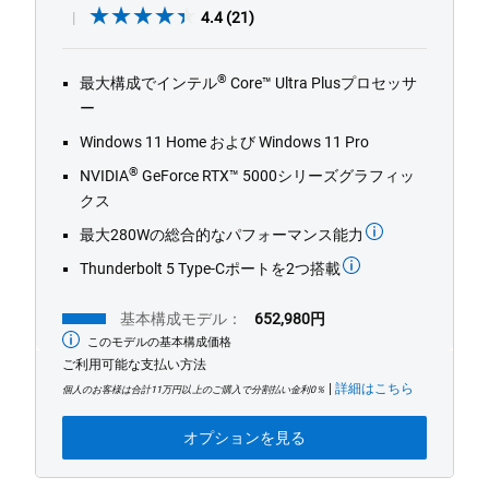
4.4
4.4
(21)
out
of
®
最大構成でインテル
Core™ Ultra Plusプロセッサ
5
ー
stars.
21
Windows 11 Home および Windows 11 Pro
reviews
®
NVIDIA
GeForce RTX™ 5000シリーズグラフィッ
クス
最大280Wの総合的なパフォーマンス能力
Thunderbolt 5 Type-Cポートを2つ搭載
基本構成モデル：
652,980円
このモデルの基本構成価格
最
低
ご利用可能な支払い方法
価
|
詳細はこちら
格
個人のお客様は合計11万円以上のご購入で分割払い金利0％
オプションを見る