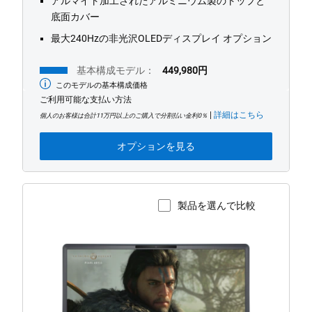
アルマイト加工されたアルミニウム製のトップと
底面カバー
最大240Hzの非光沢OLEDディスプレイ オプション
基本構成モデル：
449,980円
このモデルの基本構成価格
最
低
ご利用可能な支払い方法
価
|
詳細はこちら
格
個人のお客様は合計11万円以上のご購入で分割払い金利0％
オプションを見る
製品を選んで比較
製品ページを表示
Alienware
18
Area-
51