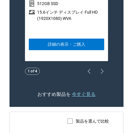
512GB SSD
5
15.6インチ ディスプレイ Full HD
1
(1920X1080) WVA
(
詳細の表示・ご購入
Showing page 1 of 4
1 of 4
Previous Page
Next Page
おすすめ製品を
今すぐ見る
製品を選んで比較