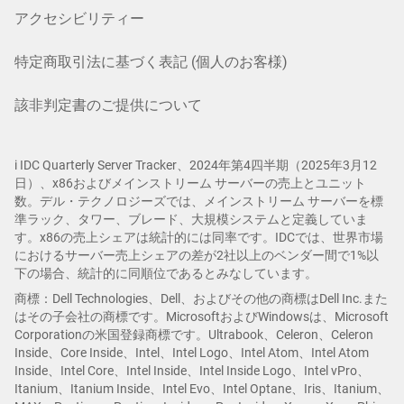
アクセシビリティー
特定商取引法に基づく表記 (個人のお客様)
該非判定書のご提供について
i IDC Quarterly Server Tracker、2024年第4四半期（2025年3月12
日）、x86およびメインストリーム サーバーの売上とユニット
数。デル・テクノロジーズでは、メインストリーム サーバーを標
準ラック、タワー、ブレード、大規模システムと定義していま
す。x86の売上シェアは統計的には同率です。IDCでは、世界市場
におけるサーバー売上シェアの差が2社以上のベンダー間で1%以
下の場合、統計的に同順位であるとみなしています。
商標：Dell Technologies、Dell、およびその他の商標はDell Inc.また
はその子会社の商標です。MicrosoftおよびWindowsは、Microsoft
Corporationの米国登録商標です。Ultrabook、Celeron、Celeron
Inside、Core Inside、Intel、Intel Logo、Intel Atom、Intel Atom
Inside、Intel Core、Intel Inside、Intel Inside Logo、Intel vPro、
Itanium、Itanium Inside、Intel Evo、Intel Optane、Iris、Itanium、