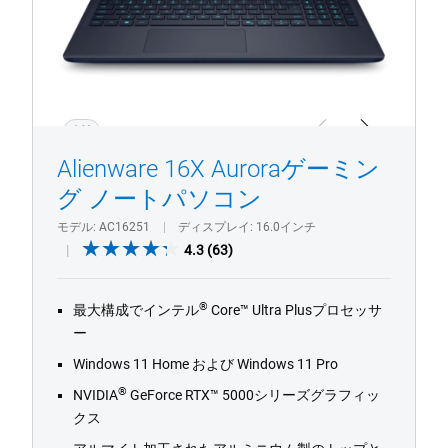
グ
ノ
ー
ト
パ
ソ
1/4
Previous
Next
コ
Alienware 16X Auroraゲーミン
ン。
グ ノートパソコン
モデル
AC16251
ディスプレイ
16.0インチ
4.3
4.3
(63)
out
of
®
最大構成でインテル
Core™ Ultra Plusプロセッサ
5
ー
stars.
63
Windows 11 Home および Windows 11 Pro
reviews
®
NVIDIA
GeForce RTX™ 5000シリーズグラフィッ
クス